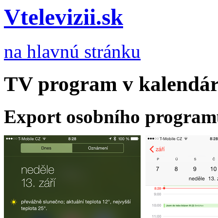
Vtelevizii.sk
na hlavnú stránku
TV program v kalendár
Export osobního program