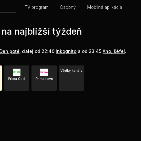
TV program
Osobný
Mobilná aplikácia
na najbližší týždeň
Den poté
, ďalej od 22:40
Inkognito
a od 23:45
Ano, šéfe!
.
Všetky kanály
Prima Cool
Prima Love