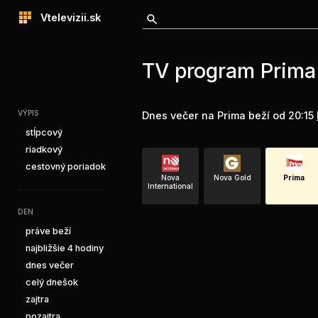
Vtelevizii.sk
TV program Prima 
VÝPIS
Dnes večer na Prima beží od 20:15
stĺpcový
riadkový
cestovný poriadok
Nova
Nova Gold
Prima
International
DEN
práve beží
najbližšie 4 hodiny
dnes večer
celý dnešok
zajtra
pozajtra