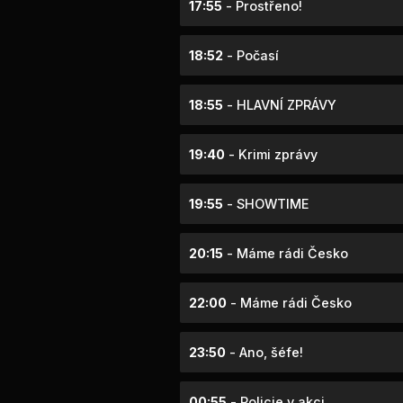
17:55
- Prostřeno!
18:52
- Počasí
18:55
- HLAVNÍ ZPRÁVY
19:40
- Krimi zprávy
19:55
- SHOWTIME
20:15
- Máme rádi Česko
22:00
- Máme rádi Česko
23:50
- Ano, šéfe!
00:55
- Policie v akci