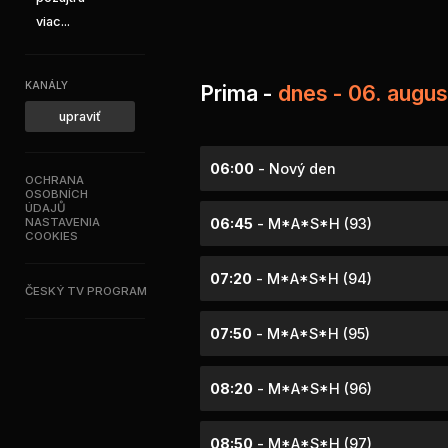
viac...
KANÁLY
Prima -
dnes - 06. augu
upraviť
06:00
- Nový den
OCHRANA
OSOBNÍCH
ÚDAJŮ
NASTAVENIA
06:45
- M*A*S*H (93)
COOKIES
07:20
- M*A*S*H (94)
ČESKÝ TV PROGRAM
07:50
- M*A*S*H (95)
08:20
- M*A*S*H (96)
08:50
- M*A*S*H (97)