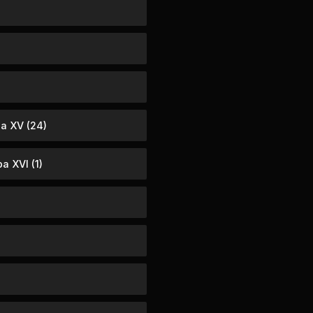
a XV (24)
a XVI (1)