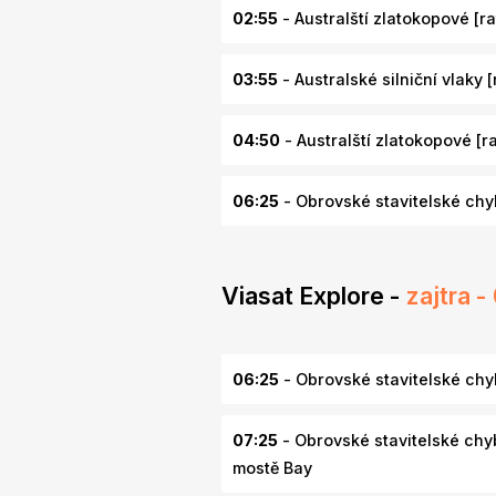
02:55
- Australští zlatokopové [rat
03:55
- Australské silniční vlaky [r
04:50
- Australští zlatokopové [rat
06:25
- Obrovské stavitelské chyb
Viasat Explore -
zajtra 
06:25
- Obrovské stavitelské chyb
07:25
- Obrovské stavitelské chyb
mostě Bay