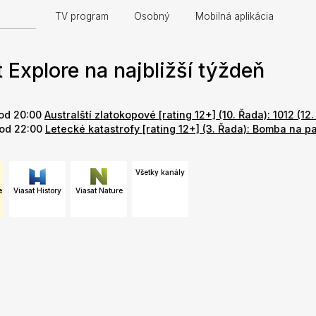
TV program
Osobný
Mobilná aplikácia
 Explore na najbližší týždeň
 od 20:00
Australští zlatokopové [rating 12+] (10. Řada): 1012 (12. 
od 22:00
Letecké katastrofy [rating 12+] (3. Řada): Bomba na pal
Všetky kanály
e
Viasat History
Viasat Nature