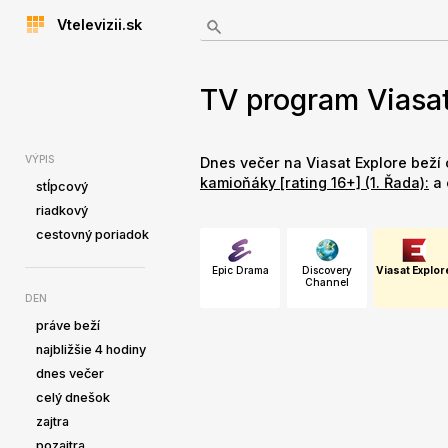
Vtelevizii.sk
TV program Viasat
VÝPIS
Dnes večer na Viasat Explore beží
kamioňáky [rating 16+] (1. Řada):
a 
stĺpcový
riadkový
cestovný poriadok
Epic Drama
Discovery
Viasat Explor
Channel
DEN
práve beží
najbližšie 4 hodiny
dnes večer
celý dnešok
zajtra
pozajtra