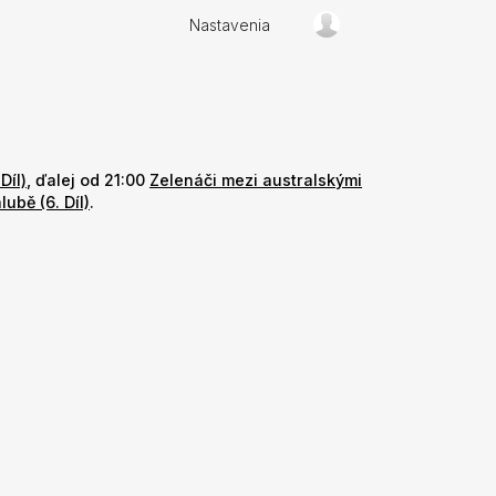
Nastavenia
Díl)
, ďalej od 21:00
Zelenáči mezi australskými
ubě (6. Díl)
.