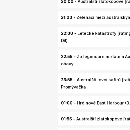
20:00
- Australští zlatokopové [rat
21:00
- Zelenáči mezi australskými
22:00
- Letecké katastrofy [ratin
Díl)
22:55
- Za legendárním zlatem Aust
obavy
23:55
- Australští lovci safírů [ra
Promývačka
01:00
- Hrdinové East Harbour (3.
01:55
- Australští zlatokopové [rati