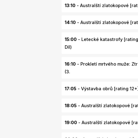
13:10
- Australští zlatokopové [rati
14:10
- Australští zlatokopové [rati
15:00
- Letecké katastrofy [rating 
Díl)
16:10
- Prokletí mrtvého muže: Ztr
(3.
17:05
- Výstavba obrů [rating 12+] 
18:05
- Australští zlatokopové [rat
19:00
- Australští zlatokopové [rat