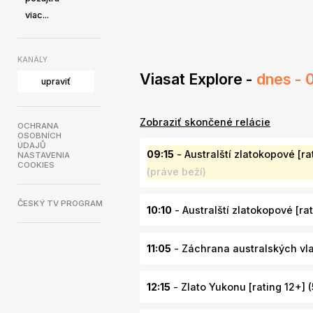
viac...
KANÁLY
Viasat Explore -
dnes - 
upraviť
Zobraziť skončené relácie
OCHRANA
OSOBNÍCH
ÚDAJŮ
09:15
- Australští zlatokopové [rat
NASTAVENIA
COOKIES
(práve beží)
ČESKÝ TV PROGRAM
10:10
- Australští zlatokopové [rati
11:05
- Záchrana australských vlak
12:15
- Zlato Yukonu [rating 12+] (5