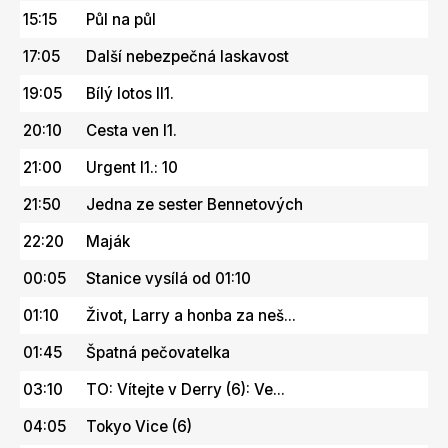
15:15
Půl na půl
17:05
Další nebezpečná laskavost
19:05
Bílý lotos II1.
20:10
Cesta ven I1.
21:00
Urgent I1.: 10
21:50
Jedna ze sester Bennetových
22:20
Maják
00:05
Stanice vysílá od 01:10
01:10
Život, Larry a honba za neš...
01:45
Špatná pečovatelka
03:10
TO: Vítejte v Derry (6): Ve...
04:05
Tokyo Vice (6)