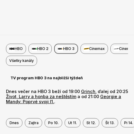
HBO
HBO 2
HBO 3
Cinemax
Cinemax
Všetky kanály
TV program HBO 3 na najbližší týždeň
Dnes večer na HBO 3 beží od 19:00
Grinch
, ďalej od 20:25
Život, Larry a honba za neštěstím
a od 21:00
Georgie a
Mandy: Poprvé svoji I1.
.
Dnes
Zajtra
Po 10.
Ut 11.
St 12.
Št 13.
Pi 14.