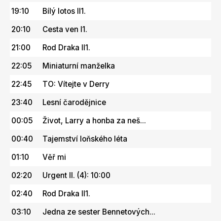
19:10
Bílý lotos II1.
20:10
Cesta ven I1.
21:00
Rod Draka II1.
22:05
Miniaturní manželka
22:45
TO: Vítejte v Derry
23:40
Lesní čarodějnice
00:05
Život, Larry a honba za neš...
00:40
Tajemství loňského léta
01:10
Věř mi
02:20
Urgent II. (4): 10:00
02:40
Rod Draka II1.
03:10
Jedna ze sester Bennetových...